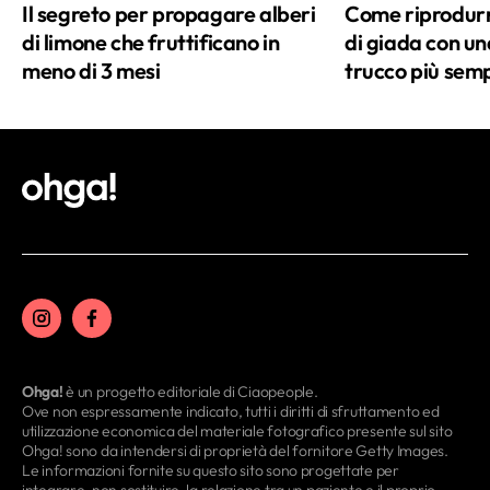
Il segreto per propagare alberi
Come riprodurre
di limone che fruttificano in
di giada con una
meno di 3 mesi
trucco più semp
Ohga!
è un progetto editoriale di Ciaopeople.
Ove non espressamente indicato, tutti i diritti di sfruttamento ed
utilizzazione economica del materiale fotografico presente sul sito
Ohga! sono da intendersi di proprietà del fornitore Getty Images.
Le informazioni fornite su questo sito sono progettate per