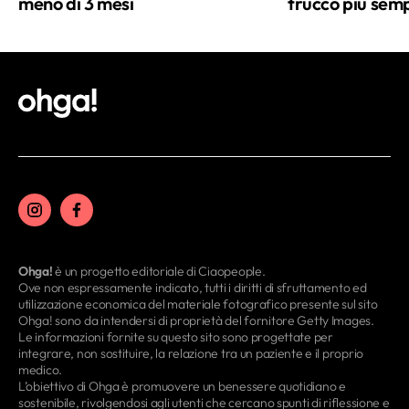
meno di 3 mesi
trucco più semp
Ohga!
è un progetto editoriale di Ciaopeople.
Ove non espressamente indicato, tutti i diritti di sfruttamento ed
utilizzazione economica del materiale fotografico presente sul sito
Ohga! sono da intendersi di proprietà del fornitore Getty Images.
Le informazioni fornite su questo sito sono progettate per
integrare, non sostituire, la relazione tra un paziente e il proprio
medico.
L’obiettivo di Ohga è promuovere un benessere quotidiano e
sostenibile, rivolgendosi agli utenti che cercano spunti di riflessione e