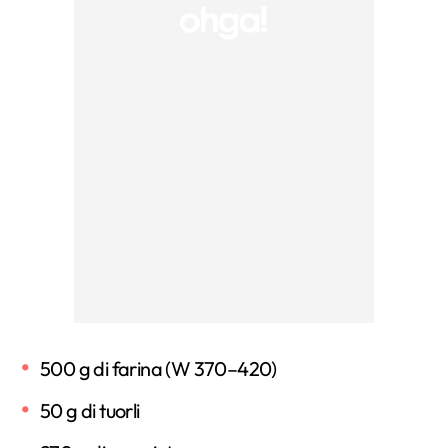
500 g di farina (W 370–420)
50 g di tuorli