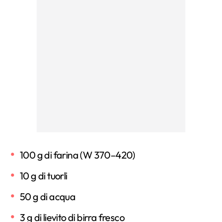
100 g di farina (W 370–420)
10 g di tuorli
50 g di acqua
3 g di lievito di birra fresco