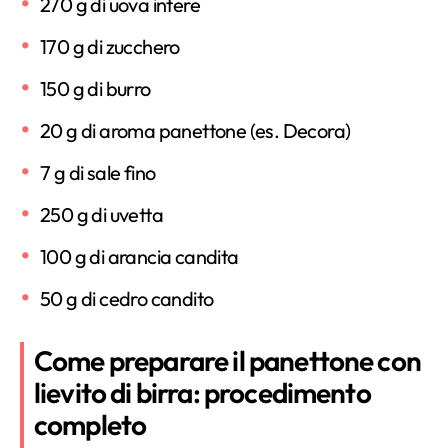
270 g di uova intere
170 g di zucchero
150 g di burro
20 g di aroma panettone (es. Decora)
7 g di sale fino
250 g di uvetta
100 g di arancia candita
50 g di cedro candito
Come preparare il panettone con
lievito di birra: procedimento
completo