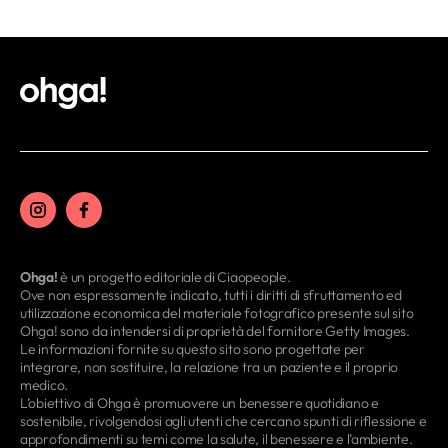
Ohga!
è un progetto editoriale di Ciaopeople.
Ove non espressamente indicato, tutti i diritti di sfruttamento ed
utilizzazione economica del materiale fotografico presente sul sito
Ohga! sono da intendersi di proprietà del fornitore Getty Images.
Le informazioni fornite su questo sito sono progettate per
integrare, non sostituire, la relazione tra un paziente e il proprio
medico.
L’obiettivo di Ohga è promuovere un benessere quotidiano e
sostenibile, rivolgendosi agli utenti che cercano spunti di riflessione e
approfondimenti su temi come la salute, il benessere e l’ambiente.