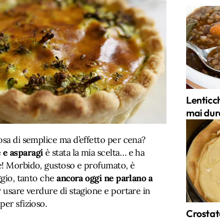
Lenticch
mai dur
osa di semplice ma d’effetto per cena?
 e asparagi
è stata la mia scelta… e ha
e! Morbido, gustoso e profumato, è
ggio, tanto che
ancora oggi ne parlano a
r usare verdure di stagione e portare in
per sfizioso.
Crostata