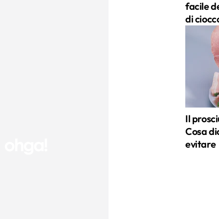
facile 
di ciocc
Il pros
Cosa di
evitare