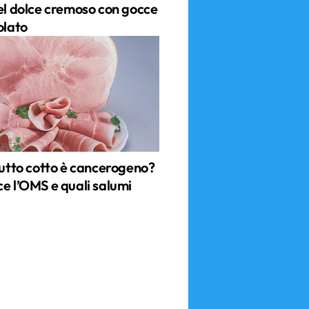
del dolce cremoso con gocce
olato
ciutto cotto è cancerogeno?
ce l’OMS e quali salumi