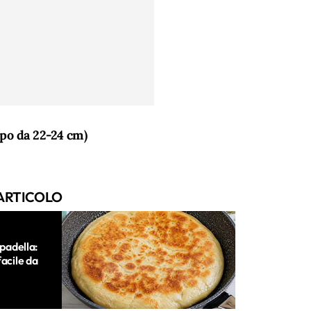
po da 22-24 cm)
ARTICOLO
 padella:
facile da