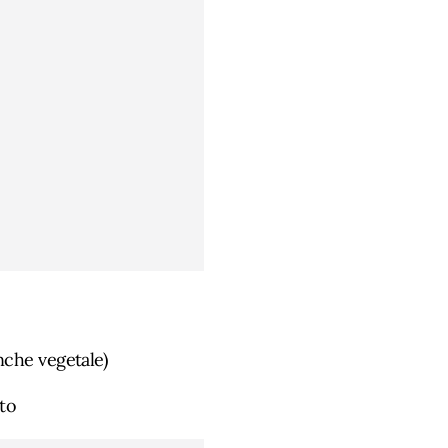
nche vegetale)
ato