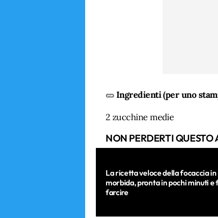
🥒
Ingredienti (per uno stam
2 zucchine medie
NON PERDERTI QUESTO 
La ricetta veloce della focaccia in
morbida, pronta in pochi minuti e 
farcire