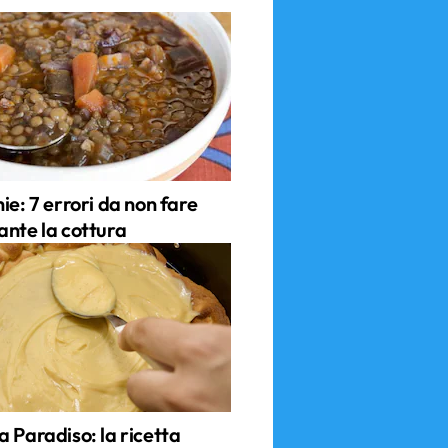
ie: 7 errori da non fare
ante la cottura
 Paradiso: la ricetta