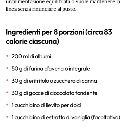
un’alimentazione equilibrata o vuole mantenere la
linea senza rinunciare al gusto.
Ingredienti per 8 porzioni (circa 83
calorie ciascuna)
200 ml di albumi
50 g di farina d’avena o integrale
30 g di eritritolo o zucchero di canna
30 g di gocce di cioccolato fondente
1 cucchiaino di lievito per dolci
1 cucchiaino di estratto di vaniglia (facoltativo)