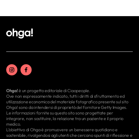
Ohga!
è un progetto editoriale di Ciaopeople.
Ove non espressamente indicato, tutti i diritti di sfruttamento ed
utilizzazione economica del materiale fotografico presente sul sito
Ohga! sono da intendersi di proprietà del fornitore Getty Images.
Le informazioni fornite su questo sito sono progettate per
integrare, non sostituire, la relazione tra un paziente e il proprio
medico.
L’obiettivo di Ohga è promuovere un benessere quotidiano e
sostenibile, rivolgendosi agli utenti che cercano spunti di riflessione e