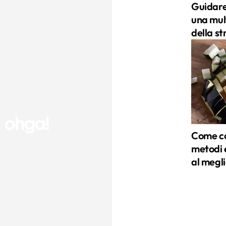
Guidare 
una mul
della s
Come co
metodi 
al megli