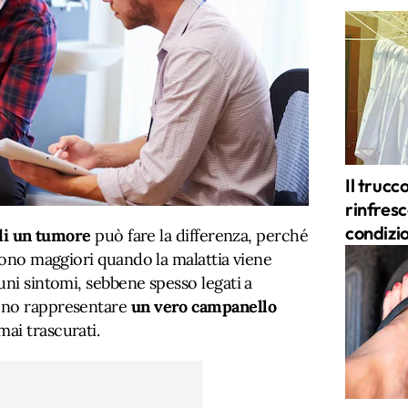
Il trucc
rinfres
condizi
 di un tumore
può fare la differenza, perché
 sono maggiori quando la malattia viene
uni sintomi, sebbene spesso legati a
ono rappresentare
un vero campanello
ai trascurati.