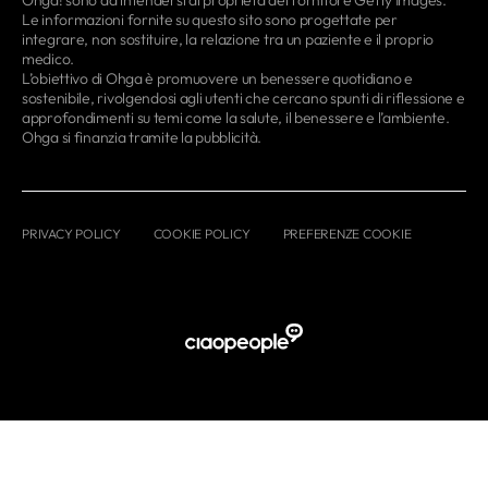
Ohga! sono da intendersi di proprietà del fornitore Getty Images.
Le informazioni fornite su questo sito sono progettate per
integrare, non sostituire, la relazione tra un paziente e il proprio
medico.
L’obiettivo di Ohga è promuovere un benessere quotidiano e
sostenibile, rivolgendosi agli utenti che cercano spunti di riflessione e
approfondimenti su temi come la salute, il benessere e l’ambiente.
Ohga si finanzia tramite la pubblicità.
PRIVACY POLICY
COOKIE POLICY
PREFERENZE COOKIE