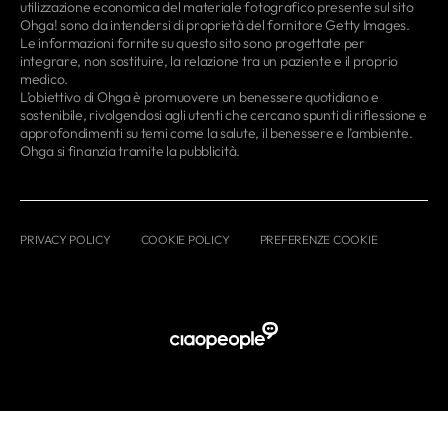
utilizzazione economica del materiale fotografico presente sul sito
Ohga! sono da intendersi di proprietà del fornitore Getty Images.
Le informazioni fornite su questo sito sono progettate per
integrare, non sostituire, la relazione tra un paziente e il proprio
medico.
L’obiettivo di Ohga è promuovere un benessere quotidiano e
sostenibile, rivolgendosi agli utenti che cercano spunti di riflessione e
approfondimenti su temi come la salute, il benessere e l’ambiente.
Ohga si finanzia tramite la pubblicità.
PRIVACY POLICY
COOKIE POLICY
PREFERENZE COOKIE