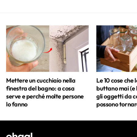
stesso, degli altri e dell'ambiente in cui ci
ritroviamo. E cerco di farlo con il sorriso,
sempre. Durante le mie giornate cerco di
star dietro alla curiosità galoppante che
mi porta a spulciare tra le pagine di
scienza e a curiosare tra le novità al
cinema, a scartabellare dati e a leggere
pigne di libri. È un lavoro difficile ma
divertente e soprattutto lungo. Perché si
Mettere un cucchiaio nella
Le 10 cose che 
sa, in ognuno di noi c’è sempre una
finestra del bagno: a cosa
buttano mai (e
nuova frontiera da scoprire.
serve e perché molte persone
gli oggetti da 
lo fanno
possono tornare