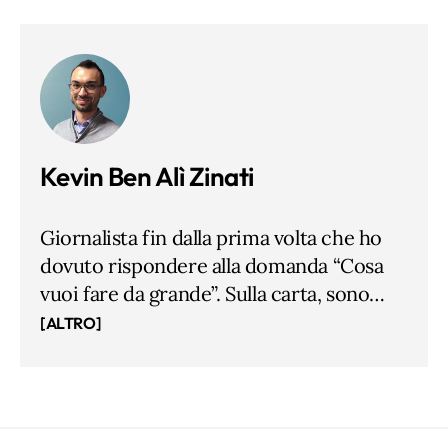
Kevin Ben Alì Zinati
Giornalista fin dalla prima volta che ho
dovuto rispondere alla domanda “Cosa
vuoi fare da grande”. Sulla carta, sono
pubblicista dal 2014, prima ho studiato
[ALTRO]
Lettere a Milano e Comunicazione della
Scienza alla Sissa di Trieste, in mezzo ho
imparato a correre maratone. Ho una
sola regola, credere nel rispetto di me