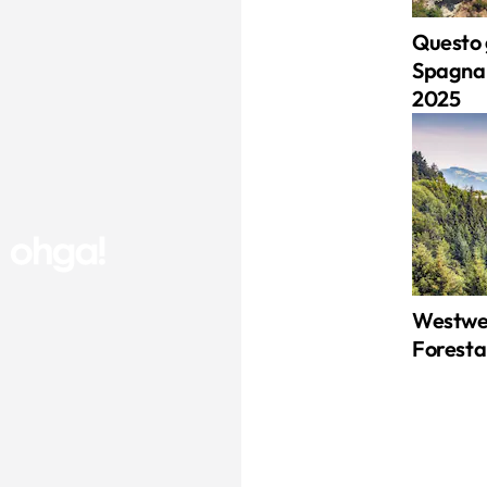
Questo 
Spagna è
2025
Westweg
Foresta