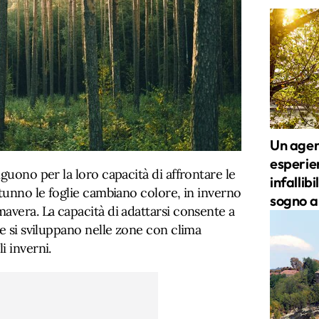
Un agent
esperien
guono per la loro capacità di affrontare le
infallib
utunno le foglie cambiano colore, in inverno
sogno a
avera. La capacità di adattarsi consente a
he si sviluppano nelle zone con clima
i inverni.