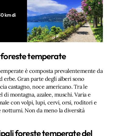
30 km di
e foreste temperate
e temperate è composta prevalentemente da
ed erbe. Gran parte degli alberi sono
rcia castagno, noce americano. Tra le
el di montagna, azalee, muschi. Varia e
le con volpi, lupi, cervi, orsi, roditori e
 e notturni. Non da meno la diversità
ipali foreste temperate del