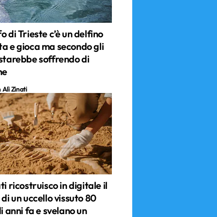
o di Trieste c’è un delfino
ta e gioca ma secondo gli
 starebbe soffrendo di
ne
Alì Zinati
i ricostruisco in digitale il
 di un uccello vissuto 80
di anni fa e svelano un