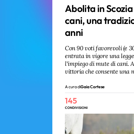
Abolita in Scozia 
cani, una tradizi
anni
Con 90 voti favorevoli (e 30
entrata in vigore una legge
l'impiego di mute di cani. 
vittoria che consente una m
A cura di
Gaia Cortese
145
CONDIVISIONI