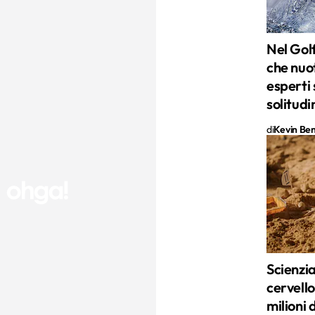
Nel Golf
che nuo
esperti
solitudi
di
Kevin Ben 
Scienziat
cervello
milioni 