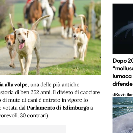
Dopo 20 
“mollus
lumaca d
difende
ia alla volpe
, una delle più antiche
storia di ben 252 anni. Il divieto di cacciare
di
Kevin Ben 
o di mute di cani è entrato in vigore lo
 votata dal
Parlamento di Edimburgo
a
orevoli, 30 contrari).