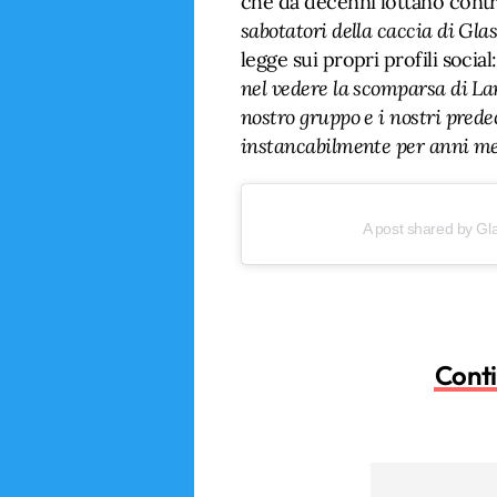
che da decenni lottano contr
sabotatori della caccia di Gla
legge sui propri profili social
nel vedere la scomparsa di L
nostro gruppo e i nostri pred
instancabilmente per anni met
A post shared by G
Conti