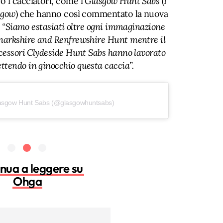
o i cacciatori, come i
Glasgow Hunt Sabs
(
I
sgow
) che hanno così commentato la nuova
:
“Siamo estasiati oltre ogni immaginazione
anarkshire and Renfrewshire Hunt mentre il
ecessori Clydeside Hunt Sabs hanno lavorato
tendo in ginocchio questa caccia”.
lasgow Hunt Sabs (@glasgowhuntsabs)
nua a leggere su
Ohga