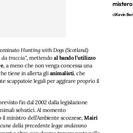
mistero
di
Kevin Ben 
nominato
Hunting with Dogs (Scotland)
 da traccia"
, mettendo
al bando l’utilizzo
re
, a meno che non venga concessa una
e tiene in allerta gli
animalisti
, che
 scappatoie legali per aggirare proprio il
previsto fin dal 2002 dalla legislazione
nimali selvatici. Al momento
 il ministro dell’Ambiente scozzese,
Mairi
acune della precedente legge andavano