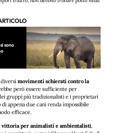
sport o altro, non devono trovare posto nella
ARTICOLO
 si sono
mo
 diversi
movimenti schierati contro la
rebbe però essere sufficiente per
 gruppi più tradizionalisti e i proprietari
zzo di appena due cani renda impossibile
modo efficace.
a
vittoria per animalisti e ambientalisti
,