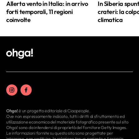
Allerta vento in Italia: in arrivo
In Siberia spu
forti temporali, 11 regioni
crateri: la colpa
coinvolte
climatica
Ohga!
è un progetto editoriale di Ciaopeople.
Ove non espressamente indicato, tutti i diritti di sfruttamento ed
utilizzazione economica del materiale fotografico presente sul sito
Ohga! sono da intendersi di proprietà del fornitore Getty Images.
Le informazioni fornite su questo sito sono progettate per
integrare, non sostituire, la relazione tra un paziente e il proprio