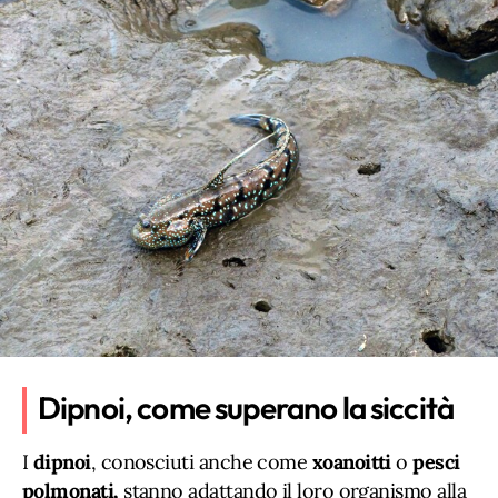
Dipnoi, come superano la siccità
I
dipnoi
, conosciuti anche come
xoanoitti
o
pesci
polmonati,
stanno adattando il loro organismo alla