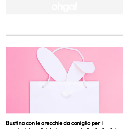
interessata al riuso, ho la passione per le idee
manuali ed eco-friendly più creative da
produrre con i bambini, ma non solo. Mamma
di tre ragazzi, sfrutto il mio tempo libero con
loro trascorrendo ore a contatto con la
natura tra boschi e montagne, o realizzando
l’ultimo progetto casalingo all’insegna del
riciclo.
Bustina con le orecchie da coniglio per i
pensierini: un fai da te pasquale facile facile!