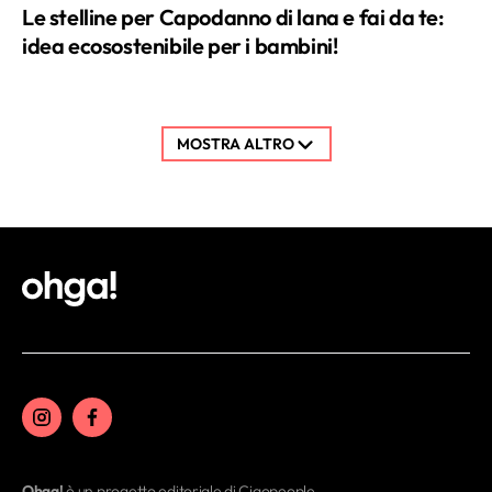
MOSTRA ALTRO
Ohga!
è un progetto editoriale di Ciaopeople.
Ove non espressamente indicato, tutti i diritti di sfruttamento ed
utilizzazione economica del materiale fotografico presente sul sito
Ohga! sono da intendersi di proprietà del fornitore Getty Images.
Le informazioni fornite su questo sito sono progettate per