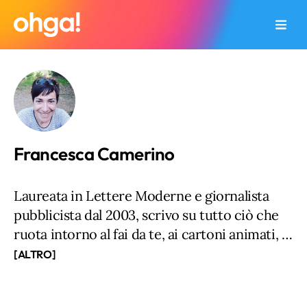
Francesca Camerino
Laureata in Lettere Moderne e giornalista
pubblicista dal 2003, scrivo su tutto ciò che
ruota intorno al fai da te, ai cartoni animati, ai
fumetti, all’illustrazione, con una particolare
[ALTRO]
attenzione alle tematiche legate all’universo
green, all’ecologia e al riciclo creativo. Molto