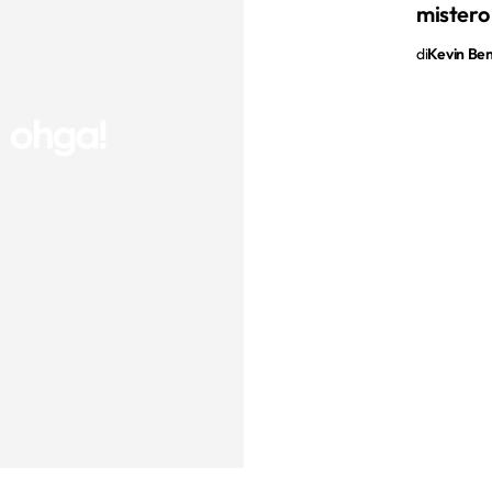
mistero
di
Kevin Ben 