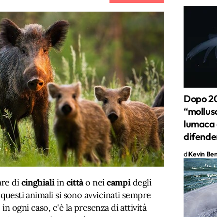
Dopo 20 
“mollus
lumaca d
difende
di
Kevin Ben 
are di
cinghiali
in
città
o nei
campi
degli
 questi animali si sono avvicinati sempre
in ogni caso, c'è la presenza di attività