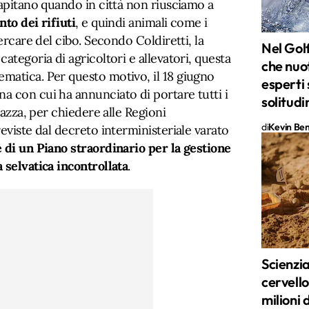
capitano quando in città non riusciamo a
to dei rifiuti
, e quindi animali come i
cercare del cibo. Secondo Coldiretti, la
Nel Golf
ategoria di agricoltori e allevatori, questa
che nuo
matica. Per questo motivo, il 18 giugno
esperti
a con cui ha annunciato di portare tutti i
solitudi
piazza, per chiedere alle Regioni
di
Kevin Ben 
reviste dal decreto interministeriale varato
e di un Piano straordinario per la gestione
 selvatica incontrollata
.
Scienziat
cervello
milioni 