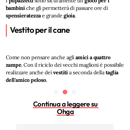
I
pupazzetti
sono sicuramente un
gioco per i
bambini
che gli permetterà di passare ore di
spensieratezza
e grande
gioia
.
Vestito per il cane
Come non pensare anche agli
amici a quattro
zampe
. Con il riciclo dei vecchi maglioni è possibile
realizzare anche dei
vestiti
a seconda della
taglia
dell'amico peloso
.
Continua a leggere su
Ohga