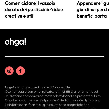
Come riciclare il vassoio
Appendere i gus
dorato dei pasticcini: 4 idee
giardino: perché
creative e utili
benefici porta
Ohga!
è un progetto editoriale di Ciaopeople.
Ove non espressamente indicato, tutti i diritti di sfruttamento ed
utilizzazione economica del materiale fotografico presente sul sito
Ohga! sono da intendersi di proprietà del fornitore Getty Images.
Le informazioni fornite su questo sito sono progettate per