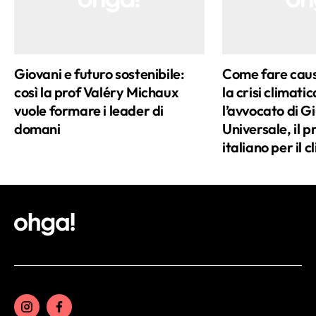
corta all’attenzione maniacale quando si
fa la raccolta differenziata. Considero
un’autentica vocazione poter
Giovani e futuro sostenibile:
Come fare caus
condividere e trasmettere una filosofia
così la prof Valéry Michaux
la crisi climati
di vita che abbia al centro
vuole formare i leader di
l’avvocato di Gi
la sostenibilità e la ricerca del benessere.
domani
Universale, il 
Nel giornalismo ho trovato il mezzo
italiano per il c
ideale.