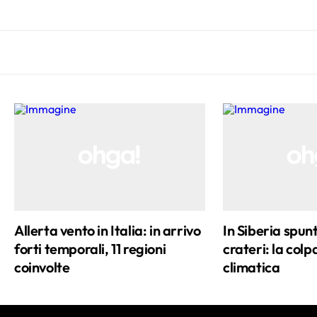
Allerta vento in Italia: in arrivo
In Siberia spu
forti temporali, 11 regioni
crateri: la colpa
coinvolte
climatica