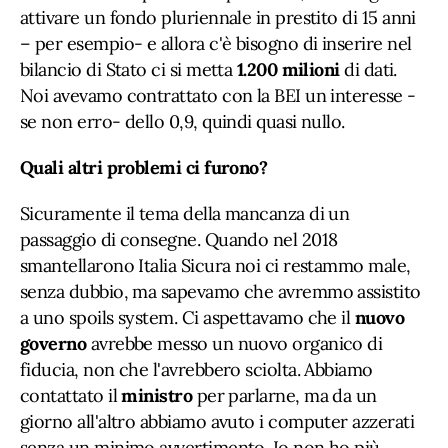
attivare un fondo pluriennale in prestito di 15 anni
– per esempio- e allora c'è bisogno di inserire nel
bilancio di Stato ci si metta
1.200 milioni
di dati.
Noi avevamo contrattato con la BEI un interesse -
se non erro- dello 0,9, quindi quasi nullo.
Quali altri problemi ci furono?
Sicuramente il tema della mancanza di un
passaggio di consegne. Quando nel 2018
smantellarono Italia Sicura noi ci restammo male,
senza dubbio, ma sapevamo che avremmo assistito
a uno spoils system. Ci aspettavamo che il
nuovo
governo
avrebbe messo un nuovo organico di
fiducia, non che l'avrebbero sciolta. Abbiamo
contattato il
ministro
per parlarne, ma da un
giorno all'altro abbiamo avuto i computer azzerati
senza un minimo avvertimento. Io non ho più