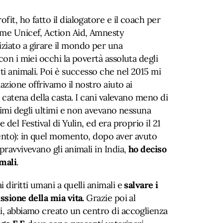
it, ho fatto il dialogatore e il coach per
ome Unicef, Action Aid, Amnesty
ziato a girare il mondo per una
con i miei occhi la povertà assoluta degli
ti animali. Poi è successo che nel 2015 mi
azione offrivamo il nostro aiuto ai
ma catena della casta. I cani valevano meno di
ltimi degli ultimi e non avevano nessuna
 del Festival di Yulin, ed era proprio il 21
vento): in quel momento, dopo aver avuto
pravvivevano gli animali in India,
ho deciso
imali
.
 diritti umani a quelli animali e
salvare i
issione della mia vita.
Grazie poi al
hi, abbiamo creato un centro di accoglienza