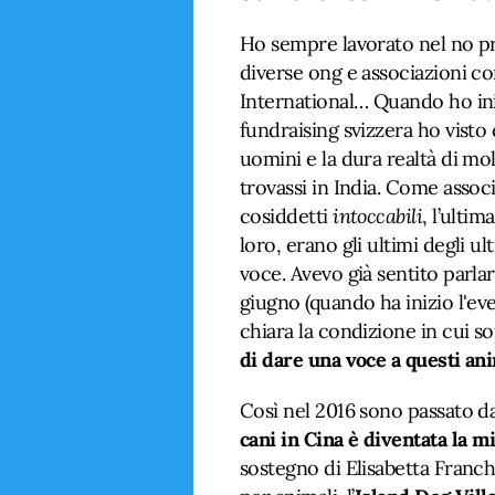
Ho sempre lavorato nel no prof
diverse ong e associazioni c
International… Quando ho ini
fundraising svizzera ho visto 
uomini e la dura realtà di mol
trovassi in India. Come associ
cosiddetti
intoccabili
, l’ulti
loro, erano gli ultimi degli u
voce. Avevo già sentito parlare
giugno (quando ha inizio l'e
chiara la condizione in cui so
di dare una voce a questi an
Così nel 2016 sono passato dai
cani in Cina è diventata la m
sostegno di Elisabetta Franc