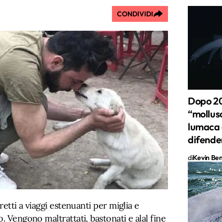
CONDIVIDI
Dopo 20 
“mollus
lumaca d
difende
di
Kevin Ben 
retti a viaggi estenuanti per miglia e
. Vengono maltrattati, bastonati e alal fine