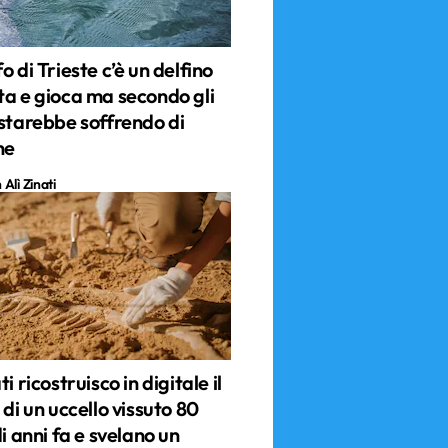
o di Trieste c’è un delfino
ta e gioca ma secondo gli
 starebbe soffrendo di
ne
Alì Zinati
i ricostruisco in digitale il
 di un uccello vissuto 80
di anni fa e svelano un