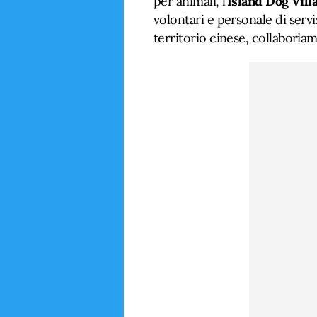
per animali, l’
Island Dog Villa
volontari e personale di servi
territorio cinese, collabori