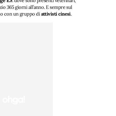
ge E.F.
dove sono presenti veterinari,
zio 365 giorni all’anno. E sempre sul
amo con un gruppo di
attivisti cinesi
.