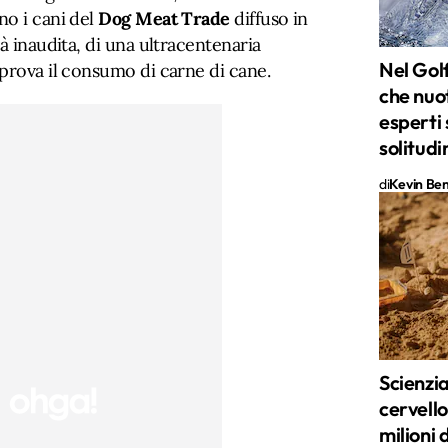
no i cani del
Dog Meat Trade
diffuso in
à inaudita, di una ultracentenaria
Nel Golf
prova il consumo di carne di cane.
che nuo
esperti
solitudi
di
Kevin Ben 
Scienziat
cervello
milioni 