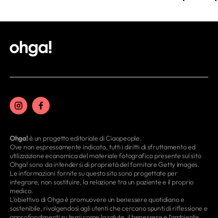
Ohga!
è un progetto editoriale di Ciaopeople.
Ove non espressamente indicato, tutti i diritti di sfruttamento ed
utilizzazione economica del materiale fotografico presente sul sito
Ohga! sono da intendersi di proprietà del fornitore Getty Images.
Le informazioni fornite su questo sito sono progettate per
integrare, non sostituire, la relazione tra un paziente e il proprio
medico.
L’obiettivo di Ohga è promuovere un benessere quotidiano e
sostenibile, rivolgendosi agli utenti che cercano spunti di riflessione e
approfondimenti su temi come la salute, il benessere e l’ambiente.