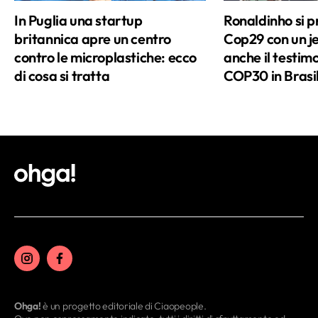
Amo le lingue straniere, sinonimo per me
In Puglia una startup
Ronaldinho si p
di apertura e opportunità, come quella di
britannica apre un centro
Cop29 con un je
diventare traduttore. Inoltre, sono le
contro le microplastiche: ecco
anche il testimo
chiavi che mi aiutano ad aprire quel
di cosa si tratta
COP30 in Brasi
mondo che poi racconterò agli altri,
sempre con la cura e la precisione che il
giornalismo richiede.
Ohga!
è un progetto editoriale di Ciaopeople.