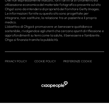
Ove non espressamente indicato, tutti i diritti di sfruttamento ed
utilizzazione economica del materiale fotografico presente sul sito
Ohga! sono da intendersi di proprietà del fornitore Getty Images.
Le informazioni fornite su questo sito sono progettate per
integrare, non sostituire, la relazione tra un paziente e il proprio
medico.
L’obiettivo di Ohga è promuovere un benessere quotidiano e
sostenibile, rivolgendosi agli utenti che cercano spunti di riflessione e
approfondimenti su temi come la salute, il benessere e l’ambiente.
Ohga si finanzia tramite la pubblicità.
PRIVACY POLICY
COOKIE POLICY
PREFERENZE COOKIE