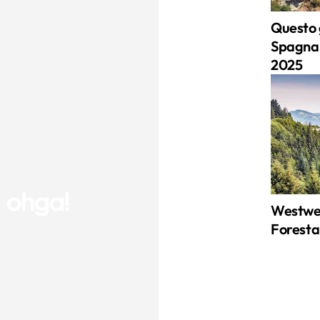
Questo 
Spagna è
2025
Westweg
Foresta