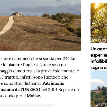
Un agent
esperien
tante cammino che si snoda per 244 km
infallib
e le pianure Pugliesi. Non è solo un
sogno a
aggio e mettersi alla prova fisicamente, è
a
. I tratturi, infatti, sono i sentieri che
e sono stati dichiarati
Patrimonio
’Umanità dall’UNESCO
nel 2019. Si parte da
passando per il
Molise.