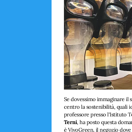
Se dovessimo immaginare il 
centro la sostenibilità, quali 
professore presso l'Istituto 
Terni
, ha posto questa domand
è
VivoGreen
, il negozio dove 