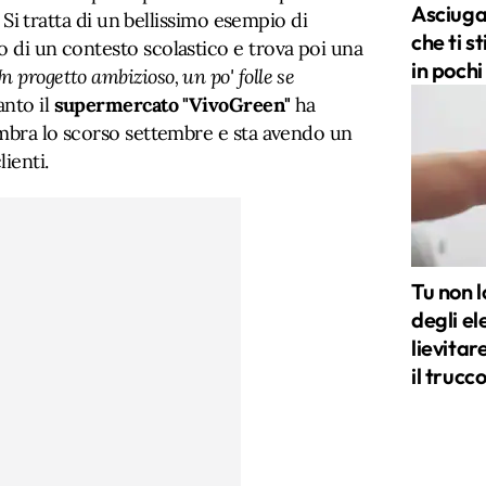
Asciuga
i. Si tratta di un bellissimo esempio di
che ti s
o di un contesto scolastico e trova poi una
in pochi
n progetto ambizioso, un po' folle se
anto il
supermercato "VivoGreen"
ha
 umbra lo scorso settembre e sta avendo un
ienti.
Tu non l
degli el
lievitar
il trucc