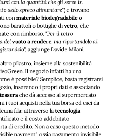
larsi con la quantità che gli serve in
to dello spreco alimentare
") e trovano
ati con
materiale biodegradabile o
 sono barattoli o bottiglie di
vetro
, che
ate con rimborso. "
Per il vetro
ma del
vuoto a rendere
, ma riportandolo ai
gizzandolo
", aggiunge Davide Milani.
ltro pilastro, insieme alla sostenibilità
ivoGreen. Il negozio infatti ha una
ome è possibile? Semplice, basta registrarsi
gozio, inserendo i propri dati e associando
tessera
che dà accesso al supermercato
oni i tuoi acquisti nella tua borsa ed esci da
cuna fila: attraverso la
tecnologia
tificato e il costo addebitato
rta di credito. Non a caso questo metodo
visible payment", ossia pagamento invisibile.