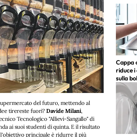
Cappa c
riduce i
sulla bo
supermercato del futuro, mettendo al
idee tirereste fuori?
Davide Milani
,
Tecnico Tecnologico "Allievi-Sangallo" di
a ai suoi studenti di quinta. E il risultato
l'obiettivo principale è ridurre il più