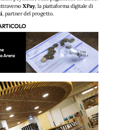
attraverso
XPay
, la piattaforma digitale di
i
, partner del progetto.
ARTICOLO
me
do Arera