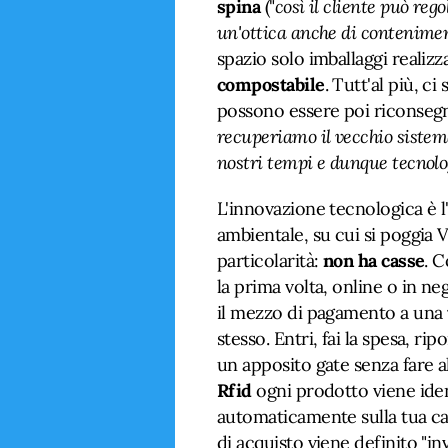
spina
("
così il cliente può rego
un'ottica anche di contenimen
spazio solo imballaggi realizz
compostabile
. Tutt'al più, ci
possono essere poi riconsegn
recuperiamo il vecchio siste
nostri tempi e dunque tecnolo
L'innovazione tecnologica è l'a
ambientale, su cui si poggia V
particolarità:
non ha casse
. C
la prima volta, online o in ne
il mezzo di pagamento a una
stesso. Entri, fai la spesa, rip
un apposito gate senza fare al
Rfid
ogni prodotto viene iden
automaticamente sulla tua ca
di acquisto viene definito "in