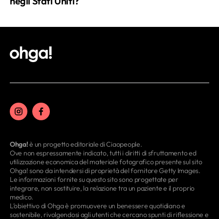
negli Stati Uniti?
Ohga!
è un progetto editoriale di Ciaopeople.
Ove non espressamente indicato, tutti i diritti di sfruttamento ed
utilizzazione economica del materiale fotografico presente sul sito
Ohga! sono da intendersi di proprietà del fornitore Getty Images.
Le informazioni fornite su questo sito sono progettate per
integrare, non sostituire, la relazione tra un paziente e il proprio
medico.
L’obiettivo di Ohga è promuovere un benessere quotidiano e
sostenibile, rivolgendosi agli utenti che cercano spunti di riflessione e