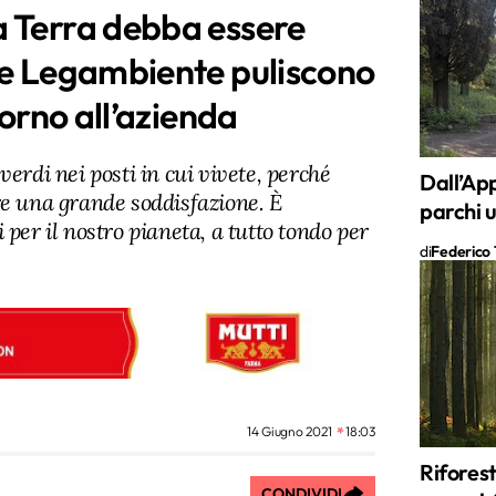
a Terra debba essere
 e Legambiente puliscono
torno all’azienda
verdi nei posti in cui vivete, perché
Dall’App
re una grande soddisfazione. È
parchi u
 per il nostro pianeta, a tutto tondo per
di
Federico T
14 Giugno 2021
18:03
Riforest
CONDIVIDI