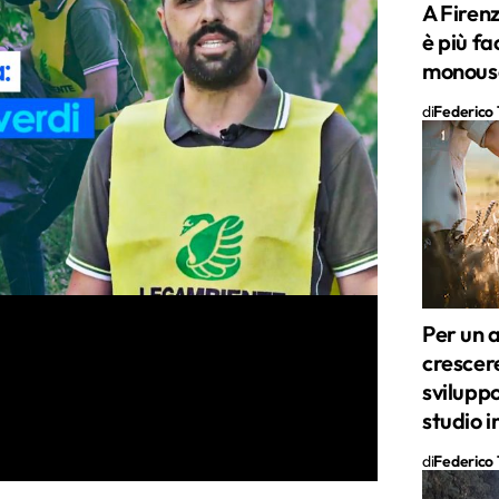
A Firenz
è più fa
monous
di
Federico T
Per un 
crescere
sviluppo
studio i
di
Federico T