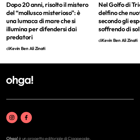
Dopo 20 anni, risolto il mistero
Nel Golfo di Tri
altri.
del “mollusco misterioso”: è
delfino che nuo
una lumaca di mare che si
secondo gli esp
illumina per difendersi dai
soffrendo di so
predatori
di
Kevin Ben Alì Zinati
di
Kevin Ben Alì Zinati
Ohga!
è un progetto editoriale di Ciaopeople.