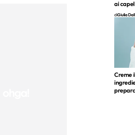
ai capel
di
Giulia Da
Creme il
ingredie
prepara