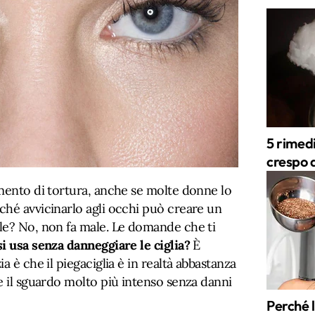
5 rimedi
crespo d
ento di tortura, anche se molte donne lo
ché avvicinarlo agli occhi può creare un
le? No, non fa male. Le domande che ti
i usa senza danneggiare le ciglia?
È
a è che il piegaciglia è in realtà abbastanza
e il sguardo molto più intenso senza danni
Perché l