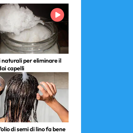
 naturali per eliminare il
ai capelli
’olio di semi di lino fa bene