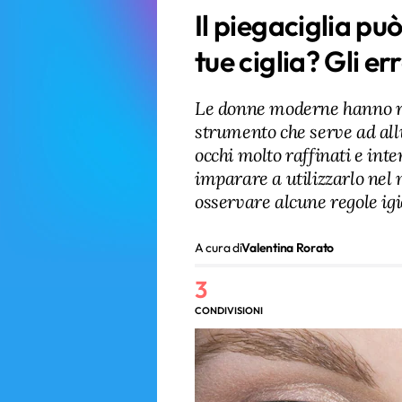
Il piegaciglia pu
tue ciglia? Gli e
Le donne moderne hanno ris
strumento che serve ad all
occhi molto raffinati e int
imparare a utilizzarlo nel 
osservare alcune regole ig
A cura di
Valentina Rorato
3
CONDIVISIONI