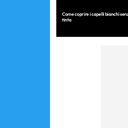
Come coprire i capelli bianchi senz
tinta