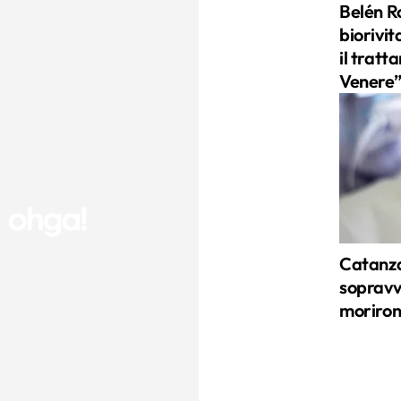
Belén R
biorivit
il tratt
Venere” 
Catanza
sopravvi
morirono