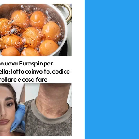
o uova Eurospin per
la: lotto coinvolto, codice
ollare e cosa fare