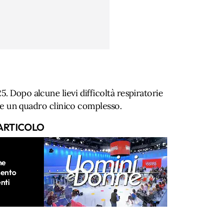
. Dopo alcune lievi difficoltà respiratorie
gire un quadro clinico complesso.
ARTICOLO
ne
mento
enti