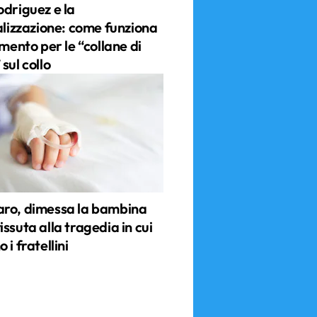
odriguez e la
alizzazione: come funziona
amento per le “collane di
sul collo
ro, dimessa la bambina
ssuta alla tragedia in cui
 i fratellini