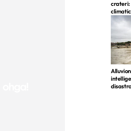
crateri: 
climati
Alluvion
intellig
disastr