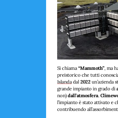
Si chiama
“Mammoth”
, ma h
preistorico che tutti conosci
Islanda
dal
2022
un’azienda st
grande impianto in grado di
non)
dall’atmosfera
.
Climew
l’impianto è stato attivato e 
contribuendo all’assorbiment