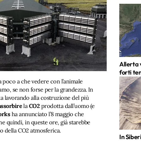
Allerta 
forti te
a poco a che vedere con l’animale
amo, se non forse per la grandezza. In
a lavorando alla costruzione del più
assorbire
la
CO2
prodotta dall’uomo (e
orks
ha annunciato l’8 maggio che
che quindi, in queste ore, già starebbe
o della CO2 atmosferica.
In Sibe