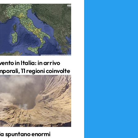
vento in Italia: in arrivo
mporali, 11 regioni coinvolte
ria spuntano enormi