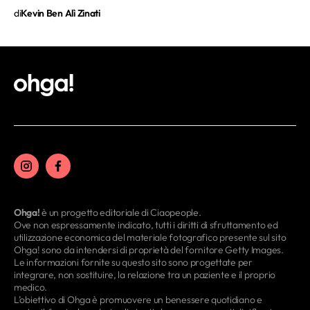
di
Kevin Ben Alì Zinati
Ohga!
è un progetto editoriale di Ciaopeople.
Ove non espressamente indicato, tutti i diritti di sfruttamento ed
utilizzazione economica del materiale fotografico presente sul sito
Ohga! sono da intendersi di proprietà del fornitore Getty Images.
Le informazioni fornite su questo sito sono progettate per
integrare, non sostituire, la relazione tra un paziente e il proprio
medico.
L’obiettivo di Ohga è promuovere un benessere quotidiano e