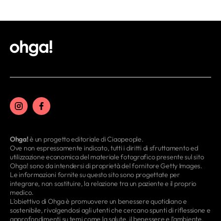
Ohga!
è un progetto editoriale di Ciaopeople.
Ove non espressamente indicato, tutti i diritti di sfruttamento ed
utilizzazione economica del materiale fotografico presente sul sito
Ohga! sono da intendersi di proprietà del fornitore Getty Images.
Le informazioni fornite su questo sito sono progettate per
integrare, non sostituire, la relazione tra un paziente e il proprio
medico.
L’obiettivo di Ohga è promuovere un benessere quotidiano e
sostenibile, rivolgendosi agli utenti che cercano spunti di riflessione e
approfondimenti su temi come la salute, il benessere e l’ambiente.