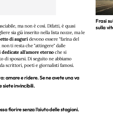
Frasi su
ciabile, ma non è così. Difatti, è quasi
sulla vi
iere sia già inserito nella lista nozze, ma le
ietto di auguri
devono essere "farina del
, non ti resta che "attingere" dalle
ni dedicate all'amore eterno
che si
o di sposarsi. Di seguito ne abbiamo
 scrittori, poeti e giornalisti famosi.
ita: amare e ridere. Se ne avete una va
siete invincibili.
ssa fiorire senza l’aiuto delle stagioni.