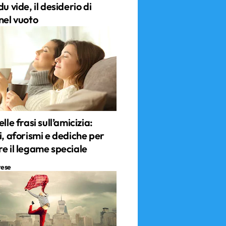
du vide, il desiderio di
nel vuoto
lle frasi sull’amicizia:
i, aforismi e dediche per
re il legame speciale
tese