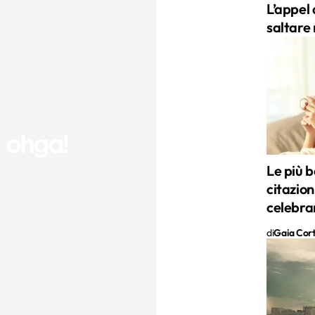
L’appel 
saltare 
Le più be
citazion
celebra
di
Gaia Cor