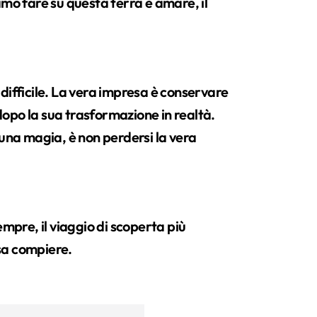
amo fare su questa terra è amare, il
difficile. La vera impresa è conservare
opo la sua trasformazione in realtà.
 una magia, è non perdersi la vera
empre, il viaggio di scoperta più
sa compiere.