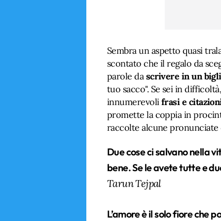
Sembra un aspetto quasi tralas
scontato che il regalo da scegl
parole da
scrivere in un bigl
tuo sacco". Se sei in difficoltà
innumerevoli
frasi e citazio
promette la coppia in procint
raccolte alcune pronunciate da
Due cose ci salvano nella v
bene. Se le avete tutte e due 
Tarun Tejpal
L’amore è il solo fiore che po