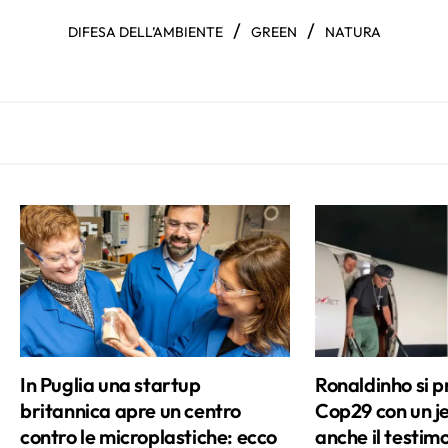
/
/
DIFESA DELL’AMBIENTE
GREEN
NATURA
In Puglia una startup
Ronaldinho si p
britannica apre un centro
Cop29 con un je
contro le microplastiche: ecco
anche il testimo