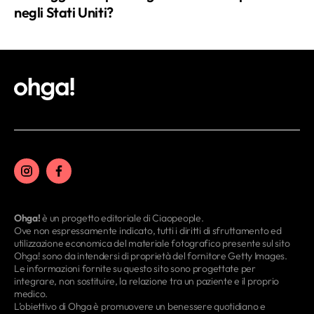
negli Stati Uniti?
Ohga!
è un progetto editoriale di Ciaopeople.
Ove non espressamente indicato, tutti i diritti di sfruttamento ed
utilizzazione economica del materiale fotografico presente sul sito
Ohga! sono da intendersi di proprietà del fornitore Getty Images.
Le informazioni fornite su questo sito sono progettate per
integrare, non sostituire, la relazione tra un paziente e il proprio
medico.
L’obiettivo di Ohga è promuovere un benessere quotidiano e