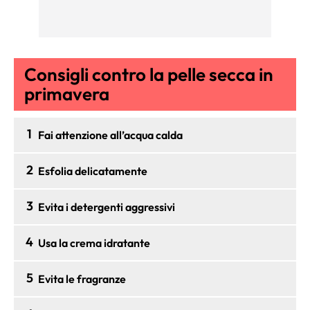
Consigli contro la pelle secca in
primavera
1
Fai attenzione all’acqua calda
2
Esfolia delicatamente
3
Evita i detergenti aggressivi
4
Usa la crema idratante
5
Evita le fragranze