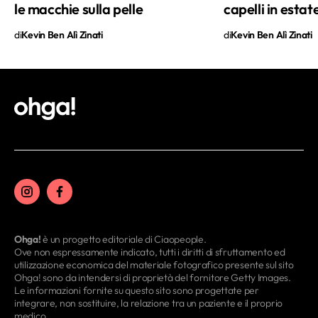
le macchie sulla pelle
capelli in estat
di
Kevin Ben Alì Zinati
di
Kevin Ben Alì Zinati
Ohga!
è un progetto editoriale di Ciaopeople.
Ove non espressamente indicato, tutti i diritti di sfruttamento ed
utilizzazione economica del materiale fotografico presente sul sito
Ohga! sono da intendersi di proprietà del fornitore Getty Images.
Le informazioni fornite su questo sito sono progettate per
integrare, non sostituire, la relazione tra un paziente e il proprio
medico.