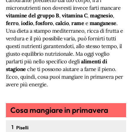
carburante prediletto dal tuo corpo; fra i
micronutrienti non dovresti invece farti mancare
vitamine del gruppo B
,
vitamina C
,
magnesio
,
ferro
,
iodio
,
fosforo
,
calcio
,
rame
e
manganese
.
Una dieta a stampo mediterraneo, ricca di frutta e
verdura e il più possibile varia, può fornirti tutti
questi nutrienti garantendoti, allo stesso tempo, il
giusto equilibrio nutrizionale. Ma oggi voglio
parlarti più nello specifico degli
alimenti di
stagione
che ti possono aiutare a farne il pieno.
Ecco, quindi, cosa puoi mangiare in primavera per
avere più energie.
Cosa mangiare in primavera
1
Piselli