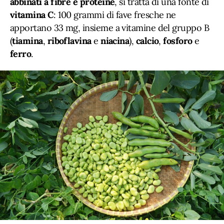
abbinati a fibre e proteine
, si tratta di una fonte di
vitamina C
: 100 grammi di fave fresche ne
apportano 33 mg, insieme a vitamine del gruppo B
(
tiamina
,
riboflavina
e
niacina
),
calcio
,
fosforo
e
ferro
.