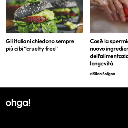
diverse testate nazionali e siti
specializzati nel settore salute. Socia di
Unamsi, l'Unione Nazionale Medico
Scientifica di Informazione, riceve a
Roma e a Milano.
Gli italiani chiedono sempre
Cos’è la spermi
più cibi “cruelty free”
nuovo ingredie
dell’alimentazi
longevità
di
Silvia Soligon