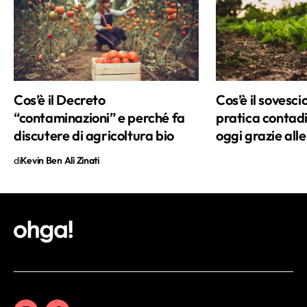
mi porta a spulciare tra le pagine di
scienza e a curiosare tra le novità al
cinema, a scartabellare dati e a leggere
pigne di libri. È un lavoro difficile ma
divertente e soprattutto lungo. Perché si
Cos’è il Decreto
Cos’è il sovescio
sa, in ognuno di noi c’è sempre una
“contaminazioni” e perché fa
pratica contad
nuova frontiera da scoprire.
discutere di agricoltura bio
oggi grazie all
di
Kevin Ben Alì Zinati