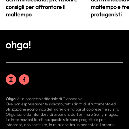
nuova frontiera da scoprire.
consigli per affrontare il
maltempo e fr
maltempo
protagonisti
Ohga!
è un progetto editoriale di Ciaopeople.
Ove non espressamente indicato, tutti i diritti di sfruttamento ed
utilizzazione economica del materiale fotografico presente sul sito
Ohga! sono da intendersi di proprietà del fornitore Getty Images.
Le informazioni fornite su questo sito sono progettate per
integrare, non sostituire, la relazione tra un paziente e il proprio