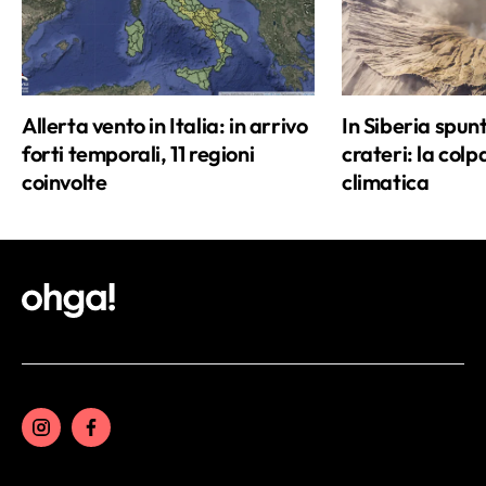
Allerta vento in Italia: in arrivo
In Siberia spu
forti temporali, 11 regioni
crateri: la colpa
coinvolte
climatica