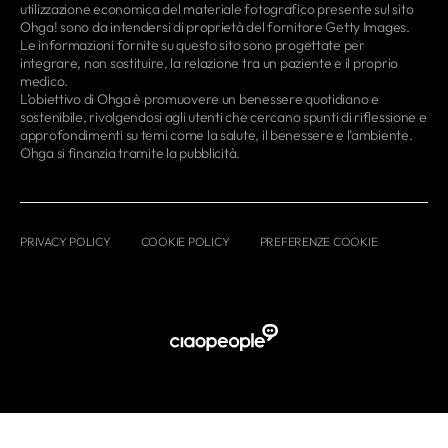
utilizzazione economica del materiale fotografico presente sul sito
Ohga! sono da intendersi di proprietà del fornitore Getty Images.
Le informazioni fornite su questo sito sono progettate per
integrare, non sostituire, la relazione tra un paziente e il proprio
medico.
L’obiettivo di Ohga è promuovere un benessere quotidiano e
sostenibile, rivolgendosi agli utenti che cercano spunti di riflessione e
approfondimenti su temi come la salute, il benessere e l’ambiente.
Ohga si finanzia tramite la pubblicità.
PRIVACY POLICY
COOKIE POLICY
PREFERENZE COOKIE