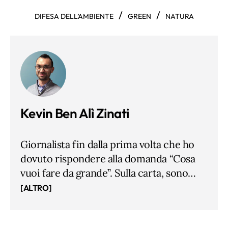
/
/
DIFESA DELL’AMBIENTE
GREEN
NATURA
Kevin Ben Alì Zinati
Giornalista fin dalla prima volta che ho
dovuto rispondere alla domanda “Cosa
vuoi fare da grande”. Sulla carta, sono
pubblicista dal 2014, prima ho studiato
[ALTRO]
Lettere a Milano e Comunicazione della
Scienza alla Sissa di Trieste, in mezzo ho