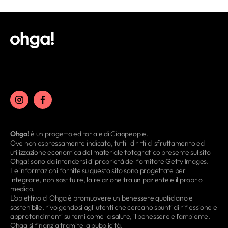
Ohga!
è un progetto editoriale di Ciaopeople.
Ove non espressamente indicato, tutti i diritti di sfruttamento ed
utilizzazione economica del materiale fotografico presente sul sito
Ohga! sono da intendersi di proprietà del fornitore Getty Images.
Le informazioni fornite su questo sito sono progettate per
integrare, non sostituire, la relazione tra un paziente e il proprio
medico.
L’obiettivo di Ohga è promuovere un benessere quotidiano e
sostenibile, rivolgendosi agli utenti che cercano spunti di riflessione e
approfondimenti su temi come la salute, il benessere e l’ambiente.
Ohga si finanzia tramite la pubblicità.