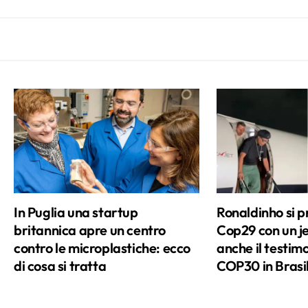
imparato a correre maratone. Ho una
sola regola, credere nel rispetto di me
stesso, degli altri e dell'ambiente in cui ci
ritroviamo. E cerco di farlo con il sorriso,
sempre. Durante le mie giornate cerco di
star dietro alla curiosità galoppante che
mi porta a spulciare tra le pagine di
scienza e a curiosare tra le novità al
cinema, a scartabellare dati e a leggere
pigne di libri. È un lavoro difficile ma
divertente e soprattutto lungo. Perché si
In Puglia una startup
Ronaldinho si p
sa, in ognuno di noi c’è sempre una
britannica apre un centro
Cop29 con un je
nuova frontiera da scoprire.
contro le microplastiche: ecco
anche il testimo
di cosa si tratta
COP30 in Brasi