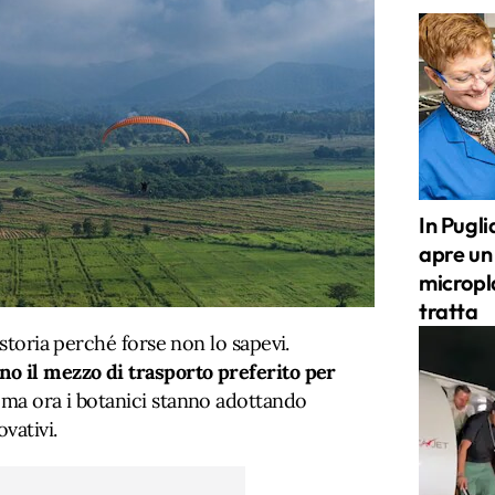
In Pugli
apre un 
micropla
tratta
 storia perché forse non lo sapevi.
o il mezzo di trasporto preferito per
 ma ora i botanici stanno adottando
vativi.