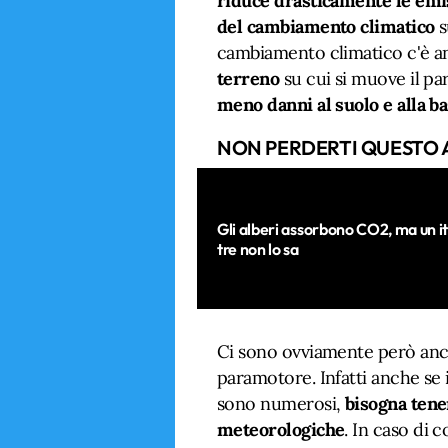
riduce drasticamente le emis
del cambiamento climatico
s
cambiamento climatico c'è a
terreno
su cui si muove il p
meno danni al suolo e alla b
NON PERDERTI QUESTO 
Gli alberi assorbono CO2, ma un it
tre non lo sa
Ci sono ovviamente però anche 
paramotore. Infatti anche se 
sono numerosi,
bisogna tene
meteorologiche
. In caso di 