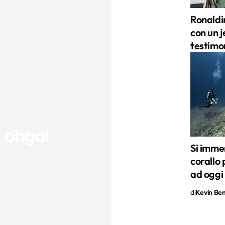
Ronaldi
con un j
testimo
Si imme
corallo 
ad oggi
di
Kevin Ben 