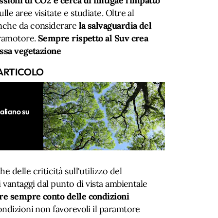
sioni di CO2 e cerca di mitigae l'impatto
ulle aree visitate e studiate. Oltre al
nche da considerare
la salvaguardia del
aramotore.
Sempre rispetto al Suv crea
assa vegetazione
ARTICOLO
aliano su
delle criticità sull'utilizzo del
i vantaggi dal punto di vista ambientale
re sempre conto delle condizioni
condizioni non favorevoli il paramtore