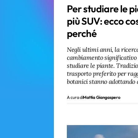
Per studiare le p
più SUV: ecco cos
perché
Negli ultimi anni, la ricer
cambiamento significativo n
studiare le piante. Tradizi
trasporto preferito per rag
botanici stanno adottando a
A cura di
Mattia Giangaspero