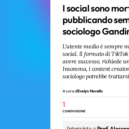
I social sono mo
pubblicando sem
sociologo Gandi
L'utente medio è sempre me
social. Il formato di TikTo
avere successo, richiede un
Insomma, i content creator 
sociologo potrebbe trattarsi
A cura di
Evelyn Novello
1
CONDIVISIONE
Intervista a
Prof. Alessa