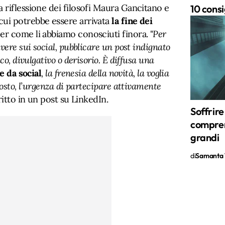
 riflessione dei filosofi Maura Gancitano e
10 consi
ui potrebbe essere arrivata
la fine dei
r come li abbiamo conosciuti finora. "
Per
vere sui social, pubblicare un post indignato
co, divulgativo o derisorio. È diffusa una
pe da social
, la frenesia della novità, la voglia
costo, l’urgenza di partecipare attivamente
itto in un post su LinkedIn.
Soffrir
compren
grandi
di
Samanta 