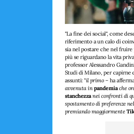
"La fine dei social", come de
riferimento a un calo di coi
sia nel postare che nel fruir
più se riguardano la vita priv
professor Alessandro Gandini,
Studi di Milano, per capirne
assunti: "
il primo –
ha afferma
avvenuta in
pandemia
che ora
stanchezza
nei confronti di q
spostamento di preferenze nel
premiando maggiormente
Ti