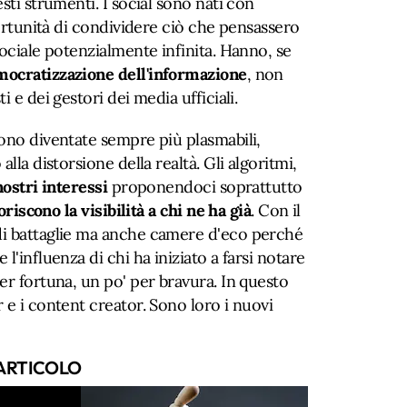
sti strumenti. I social sono nati con
portunità di condividere ciò che pensassero
sociale potenzialmente infinita. Hanno, se
ocratizzazione dell'informazione
, non
i e dei gestori dei media ufficiali.
sono diventate sempre più plasmabili,
lla distorsione della realtà. Gli algoritmi,
nostri interessi
proponendoci soprattutto
oriscono la visibilità a chi ne ha già
. Con il
di battaglie ma anche camere d'eco perché
l'influenza di chi ha iniziato a farsi notare
er fortuna, un po' per bravura. In questo
 e i content creator. Sono loro i nuovi
ARTICOLO