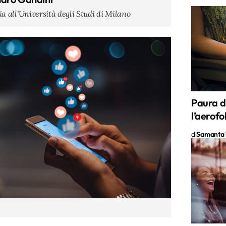
ia all'Università degli Studi di Milano
Paura di
l’aerofo
di
Samanta 