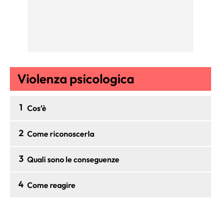
Violenza psicologica
1
Cos’è
2
Come riconoscerla
3
Quali sono le conseguenze
4
Come reagire