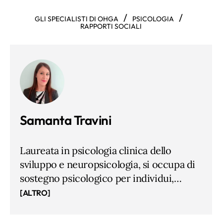
/
/
GLI SPECIALISTI DI OHGA
PSICOLOGIA
RAPPORTI SOCIALI
Samanta Travini
Laureata in psicologia clinica dello
sviluppo e neuropsicologia, si occupa di
sostegno psicologico per individui,
coppie e famiglie con particolare
[ALTRO]
attenzione alle dinamiche relazionali e al
contesto socio-famigliare, esercitando la