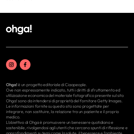
Ohga!
è un progetto editoriale di Ciaopeople.
Ove non espressamente indicato, tutti i diritti di sfruttamento ed
utilizzazione economica del materiale fotografico presente sul sito
Ohga! sono da intendersi di proprietà del fornitore Getty Images.
Le informazioni fornite su questo sito sono progettate per
integrare, non sostituire, la relazione tra un paziente e il proprio
medico.
L’obiettivo di Ohga è promuovere un benessere quotidiano e
sostenibile, rivolgendosi agli utenti che cercano spunti di riflessione e
approfondimenti su temi come la salute, il benessere e l’ambiente.