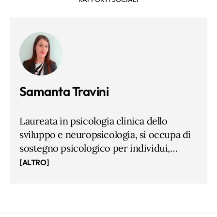
Samanta Travini
Laureata in psicologia clinica dello
sviluppo e neuropsicologia, si occupa di
sostegno psicologico per individui,
coppie e famiglie con particolare
[ALTRO]
attenzione alle dinamiche relazionali e al
contesto socio-famigliare, esercitando la
libera professione in Lombardia. É
esperta in particolar modo nel