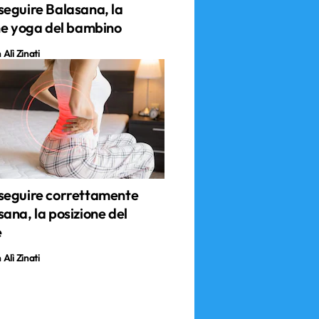
eguire Balasana, la
ne yoga del bambino
Alì Zinati
eguire correttamente
ana, la posizione del
e
Alì Zinati