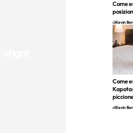
Come es
posizio
di
Kevin Ben 
Come es
Kapotas
piccion
di
Kevin Ben 