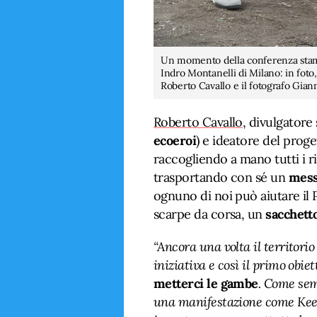
Un momento della conferenza stamp
Indro Montanelli di Milano: in foto,
Roberto Cavallo e il fotografo Gian
Roberto Cavallo
, divulgatore
ecoeroi
) e ideatore del prog
raccogliendo a mano tutti i r
trasportando con sé un
mess
ognuno di noi può aiutare il 
scarpe da corsa, un
sacchett
“Ancora una volta il territorio
iniziativa e così il primo obiet
metterci le gambe
. Come semp
una manifestazione come Kee