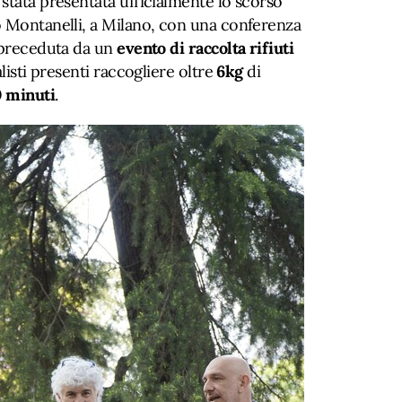
stata presentata ufficialmente lo scorso
o Montanelli, a Milano, con una conferenza
 preceduta da un
evento di raccolta rifiuti
alisti presenti raccogliere oltre
6kg
di
 minuti
.