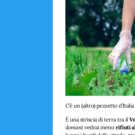
C’è un (altro) pezzetto d’Itali
È una striscia di terra tra il
V
domani
vedrai meno
rifiuti 