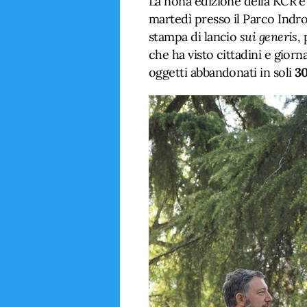
La nona edizione della KCR è 
martedì presso il Parco Indr
stampa di lancio
sui generis
,
che ha visto cittadini e giorn
oggetti abbandonati in soli
30