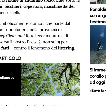
meno
lattine
di alluminio
spiaccicate sotto le
pi
,
bicchieri
,
copertoni
,
macchinette del
Ronaldi
i ruscelli.
con un j
testimo
simbolicamente iconico, che parte dal
er concludersi nella provincia di
eep Clean and Run
, l’eco-maratona di
ersa il nostro Paese (e non solo) per
e
fatti
– contro il fenomeno del
littering
.
ARTICOLO
Si imme
corallo 
aliano su
ad oggi
di
Kevin Ben 