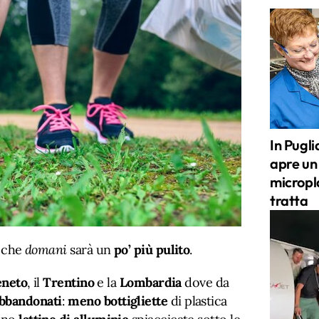
In Pugli
apre un 
micropla
tratta
a che
domani
sarà un
po’ più pulito
.
eneto
, il
Trentino
e la
Lombardia
dove da
abbandonati
:
meno
bottigliette
di plastica