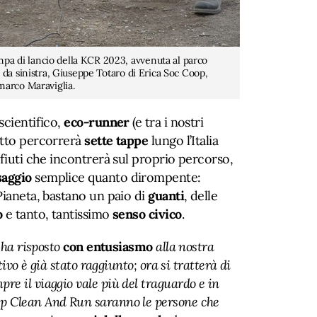
a di lancio della KCR 2023, avvenuta al parco
 da sinistra, Giuseppe Totaro di Erica Soc Coop,
marco Maraviglia.
 scientifico,
eco-runner
(e tra i nostri
etto percorrerà
sette tappe
lungo l’Italia
ifiuti che incontrerà sul proprio percorso,
aggio
semplice quanto dirompente:
Pianeta, bastano un paio di
guanti
, delle
o
e tanto, tantissimo
senso civico
.
 ha risposto
con entusiasmo
alla nostra
tivo è già stato raggiunto; ora si tratterà di
re il viaggio vale più del traguardo e in
p Clean And Run saranno le persone che