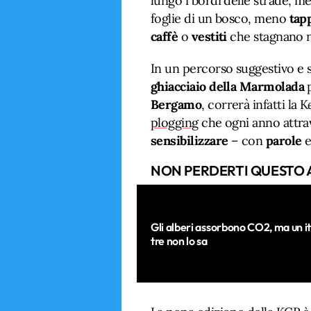
lungo i bordi delle strade, 
foglie di un bosco, meno
tap
caffè
o
vestiti
che stagnano ne
In un percorso suggestivo e 
ghiacciaio della Marmolada
p
Bergamo
, correrà infatti la K
plogging
che ogni anno attrav
sensibilizzare
– con
parole
NON PERDERTI QUESTO 
Gli alberi assorbono CO2, ma un it
tre non lo sa