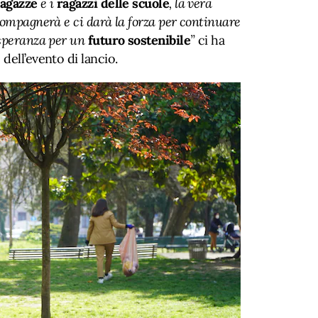
ragazze
e i
ragazzi
delle scuole
, la vera
compagnerà e ci darà la forza per continuare
speranza per un
futuro sostenibile
”
ci ha
dell’evento di lancio.