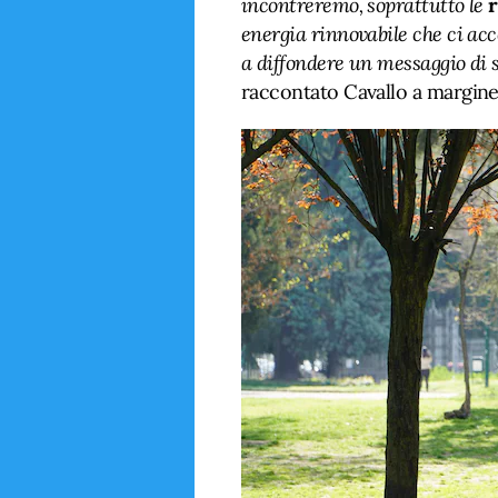
incontreremo, soprattutto le
energia rinnovabile che ci ac
a diffondere un messaggio di 
raccontato Cavallo a margine 