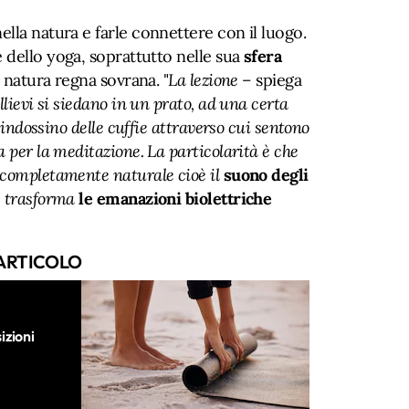
lla natura e farle connettere con il luogo.
e dello yoga, soprattutto nelle sua
sfera
la natura regna sovrana. "
La lezione –
spiega
llievi si siedano in un prato, ad una certa
e indossino delle cuffie attraverso cui sentono
 per la meditazione. La particolarità è che
 completamente naturale cioè il
suono degli
 trasforma
le emanazioni biolettriche
ARTICOLO
izioni