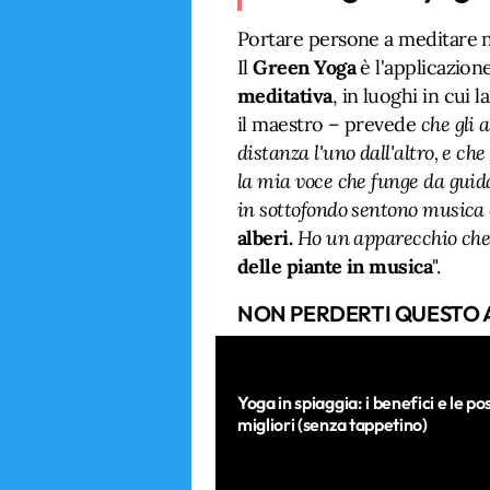
Portare persone a meditare ne
Il
Green Yoga
è l'applicazion
meditativa
, in luoghi in cui 
il maestro – prevede
che gli a
distanza l'uno dall'altro, e ch
la mia voce che funge da guida
in sottofondo sentono musica
alberi.
Ho un apparecchio che
delle piante in musica
".
NON PERDERTI QUESTO 
Yoga in spiaggia: i benefici e le pos
migliori (senza tappetino)