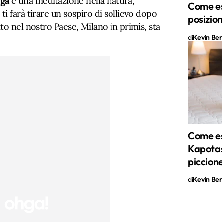
ga
è una meditazione nella natura,
Come es
i farà tirare un sospiro di sollievo dopo
posizio
to nel nostro Paese, Milano in primis, sta
di
Kevin Ben 
Come es
Kapotas
piccion
di
Kevin Ben 