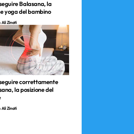
eguire Balasana, la
ne yoga del bambino
Alì Zinati
eguire correttamente
ana, la posizione del
e
Alì Zinati