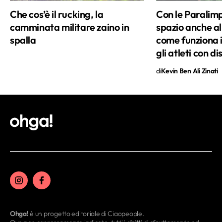
il suo sonnellino pomeridiano, cerco di
Che cos’è il rucking, la
Con le Paralim
ritagliarmi del tempo libero scegliendo
camminata militare zaino in
spazio anche al 
tra le seguenti opzioni: un'ora sul campo
spalla
come funziona il
da tennis, una camminata nel verde,
gli atleti con di
venti minuti di Reiki o una pila di riviste
di arredamento da sfogliare in solitudine.
di
Kevin Ben Alì Zinati
Ohga!
è un progetto editoriale di Ciaopeople.