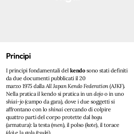
Principi
I principi fondamentali del
kendo
sono stati definiti
da due documenti pubblicati il 20
marzo 1975 dalla
All Japan Kendo Federation
(AJKF).
Nella pratica il kendo si pratica in un
dojo
o in uno
shiai-jo
(campo da gara), dove i due soggetti si
affrontano con lo
shinai
cercando di colpire
quattro parti del corpo protette dal
bogu
(
armatura
)
: la testa (
men
), il polso (
kote
), il torace
(
do
) e la gola (
tsuki
).