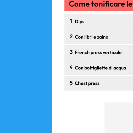
Come tonificare le
1
Dips
2
Con libri e zaino
3
French press verticale
4
Con bottigliette di acqua
5
Chest press