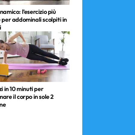
namico: l’esercizio più
 per addominali scolpiti in
i
zi in 10 minuti per
are il corpo in sole 2
ne