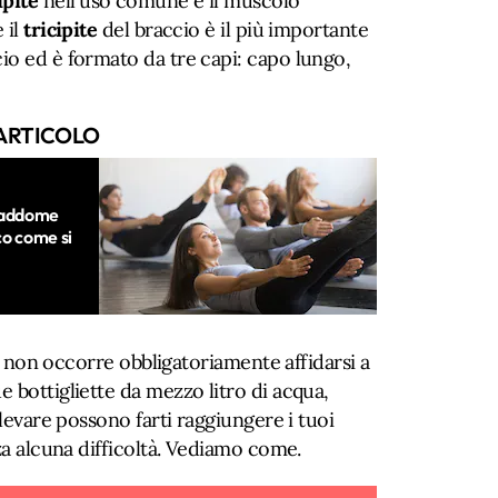
ipite
nell'uso comune è il muscolo
 il
tricipite
del braccio è il più importante
io ed è formato da tre capi: capo lungo,
ARTICOLO
 l’addome
co come si
iti non occorre obbligatoriamente affidarsi a
 bottigliette da mezzo litro di acqua,
llevare possono farti raggiungere i tuoi
nza alcuna difficoltà. Vediamo come.